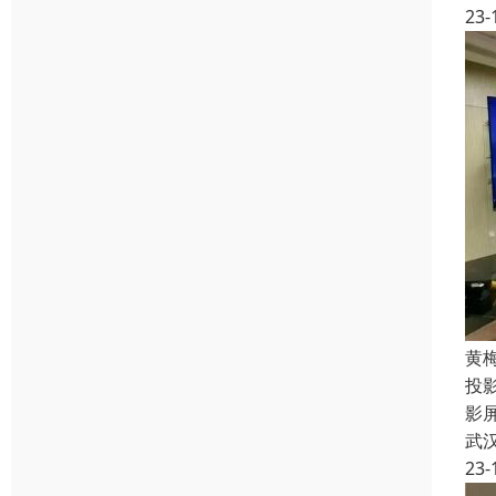
23-
黄
投
影
武
23-