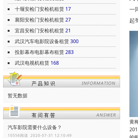
十堰安检门安检机租赁
17
一
襄阳安检门安检机租赁
27
起
宜昌安检门安检机租赁
21
武汉汽车电影院设备租赁
300
投影幕布电影幕布租赁
283
武汉电视机租赁
168
暂无数据
黄
汽车影院需要什么设备？
2
10556阅读 2020-07-31 12:10:49
的