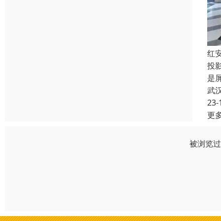
红
投
是
武
23-
更
被浏览过 