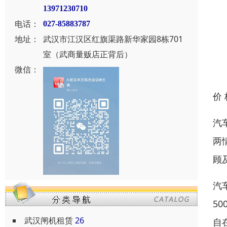
13971230710
电话：
027-85883787
地址：
武汉市江汉区红旗渠路新华家园8栋701
室（武商量贩店正背后）
微信：
价
汽
两
顾
汽
5
武汉闸机租赁
26
自