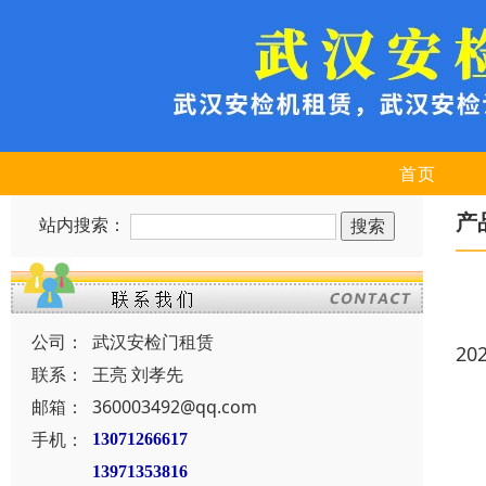
首页
产
站内搜索：
公司：
武汉安检门租赁
20
联系：
王亮 刘孝先
邮箱：
360003492@qq.com
手机：
13071266617
13971353816