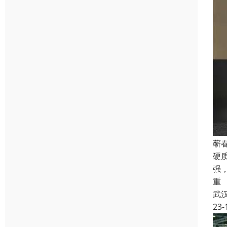
蕲
硬
强
重
武
23-