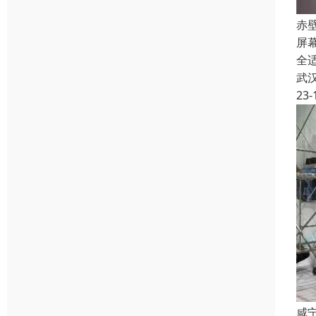
赤
屏
全
武
23-
咸宁