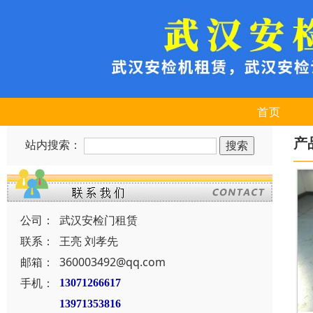
首页
产
站内搜索：
公司：
武汉安检门租赁
联系：
王亮 刘孝先
邮箱：
360003492@qq.com
手机：
13071266617
13971353816