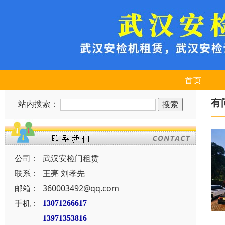
首页
有
站内搜索：
公司：
武汉安检门租赁
联系：
王亮 刘孝先
邮箱：
360003492@qq.com
手机：
13071266617
13971353816