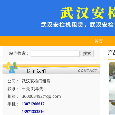
首页
产
站内搜索：
公司：
武汉安检门租赁
联系：
王亮 刘孝先
邮箱：
360003492@qq.com
手机：
13071266617
13971353816