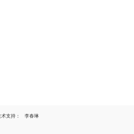
技
术
支
持
：
李春琳