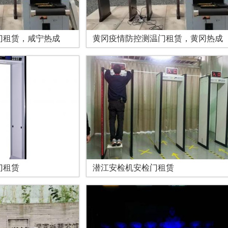
门租赁，咸宁热成
黄冈疫情防控测温门租赁，黄冈热成
门租赁
潜江安检机安检门租赁