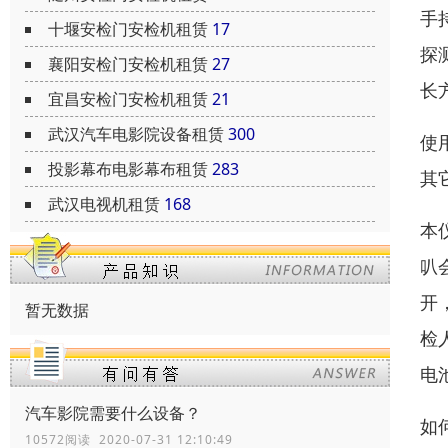
手
十堰安检门安检机租赁
17
探
襄阳安检门安检机租赁
27
长
宜昌安检门安检机租赁
21
武汉汽车电影院设备租赁
300
使
投影幕布电影幕布租赁
283
其
武汉电视机租赁
168
本
叭
开
暂无数据
检
电
汽车影院需要什么设备？
如
10572阅读 2020-07-31 12:10:49