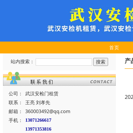
首页
产
站内搜索：
公司：
武汉安检门租赁
20
联系：
王亮 刘孝先
邮箱：
360003492@qq.com
手机：
13071266617
13971353816