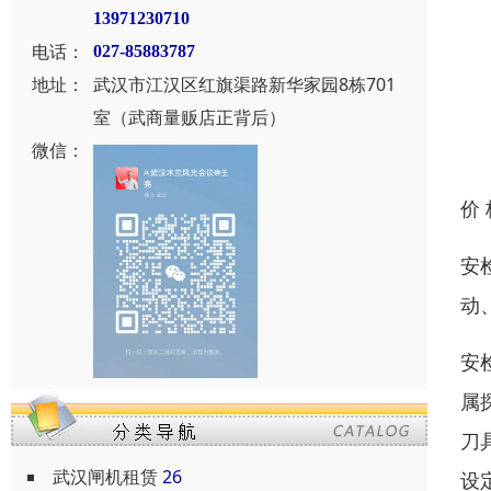
13971230710
电话：
027-85883787
地址：
武汉市江汉区红旗渠路新华家园8栋701
室（武商量贩店正背后）
微信：
价
安
动
安检
属
刀
武汉闸机租赁
26
设