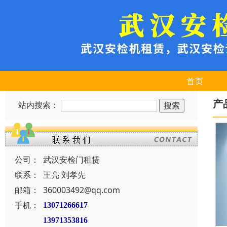
首页
产
站内搜索：
公司：
武汉安检门租赁
联系：
王亮 刘孝先
邮箱：
360003492@qq.com
手机：
13071266617
13971353816