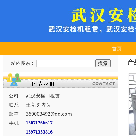
首页
产
站内搜索：
公司：
武汉安检门租赁
联系：
王亮 刘孝先
邮箱：
360003492@qq.com
手机：
13071266617
13971353816