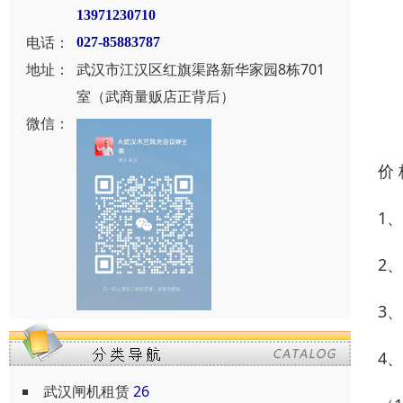
13971230710
电话：
027-85883787
地址：
武汉市江汉区红旗渠路新华家园8栋701
室（武商量贩店正背后）
微信：
价
1
2
3
4
武汉闸机租赁
26