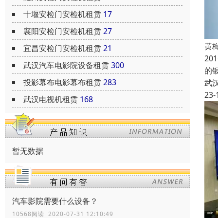
十堰安检门安检机租赁
17
襄阳安检门安检机租赁
27
黄
宜昌安检门安检机租赁
21
2
武汉汽车电影院设备租赁
300
的
投影幕布电影幕布租赁
283
武
23-
武汉电视机租赁
168
暂无数据
汽车影院需要什么设备？
10568阅读 2020-07-31 12:10:49