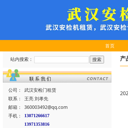
首页
产
站内搜索：
公司：
武汉安检门租赁
20
联系：
王亮 刘孝先
邮箱：
360003492@qq.com
手机：
13071266617
13971353816