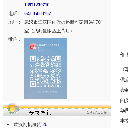
13971230710
电话：
027-85883787
地址：
武汉市江汉区红旗渠路新华家园8栋701
室（武商量贩店正背后）
微信：
价
《
供
会
的
华
丰
武汉闸机租赁
26