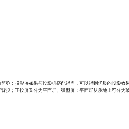
的简称；投影屏如果与投影机搭配得当，可以得到优质的投影效
于背投；正投屏又分为平面屏、弧型屏；平面屏从质地上可分为