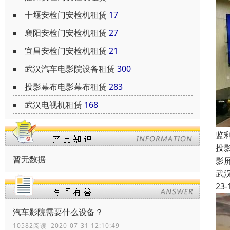
十堰安检门安检机租赁
17
襄阳安检门安检机租赁
27
宜昌安检门安检机租赁
21
武汉汽车电影院设备租赁
300
投影幕布电影幕布租赁
283
武汉电视机租赁
168
监
投
暂无数据
影
武
23-
汽车影院需要什么设备？
10582阅读 2020-07-31 12:10:49