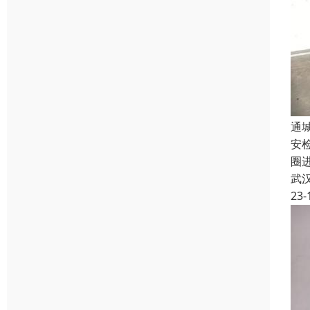
通
安
圈
武
23-