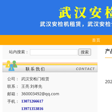
首页
产
站内搜索：
公司：
武汉安检门租赁
20
联系：
王亮 刘孝先
邮箱：
360003492@qq.com
手机：
13071266617
13971353816