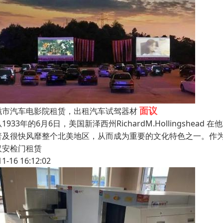
面议
滋市汽车电影院租赁，出租汽车试驾器材
1933年的6月6日，美国新泽西州RichardM.Hollings
普及很快风靡整个北美地区，从而成为重要的文化特色之一。作
汉安检门租赁
11-16 16:12:02