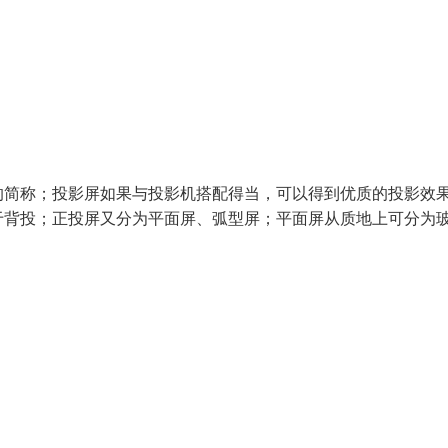
的简称；投影屏如果与投影机搭配得当，可以得到优质的投影效
于背投；正投屏又分为平面屏、弧型屏；平面屏从质地上可分为