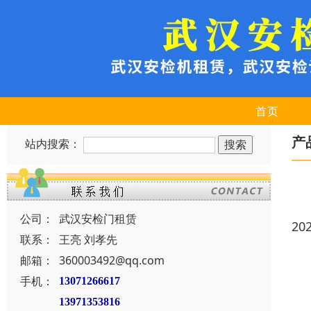
首页
产
站内搜索：
公司：
武汉安检门租赁
20
联系：
王亮 刘孝先
邮箱：
360003492@qq.com
手机：
13071266617
13971353816