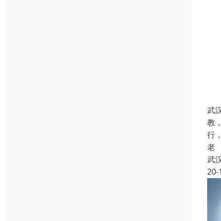
武
教
行
老
武
20-