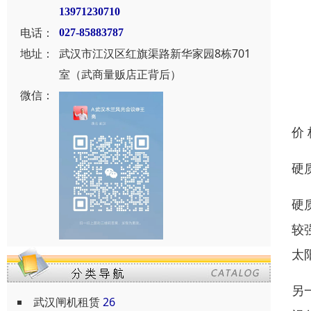
13971230710
电话：
027-85883787
地址：
武汉市江汉区红旗渠路新华家园8栋701
室（武商量贩店正背后）
微信：
价
硬
硬
较
太
另
武汉闸机租赁
26