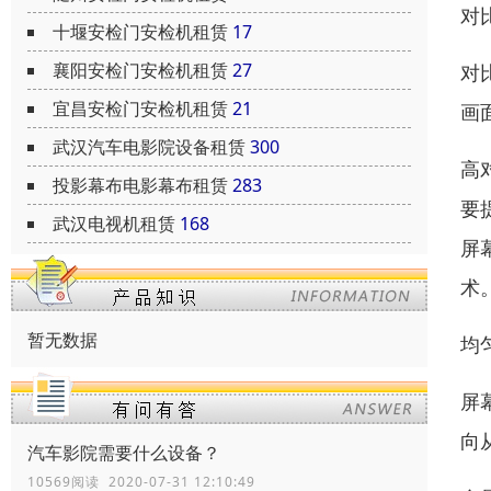
对
十堰安检门安检机租赁
17
襄阳安检门安检机租赁
27
对
宜昌安检门安检机租赁
21
画
武汉汽车电影院设备租赁
300
高
投影幕布电影幕布租赁
283
要
武汉电视机租赁
168
屏
术
暂无数据
均
屏
向
汽车影院需要什么设备？
10569阅读 2020-07-31 12:10:49