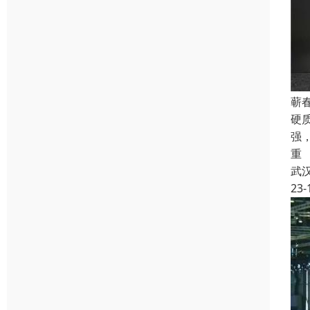
蕲
硬
强
重
武
23-