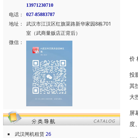
13971230710
电话：
027-85883787
地址：
武汉市江汉区红旗渠路新华家园8栋701
室（武商量贩店正背后）
微信：
价
投
其
大
屏
度
武汉闸机租赁
26