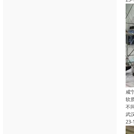
咸宁
软
不
武
23-