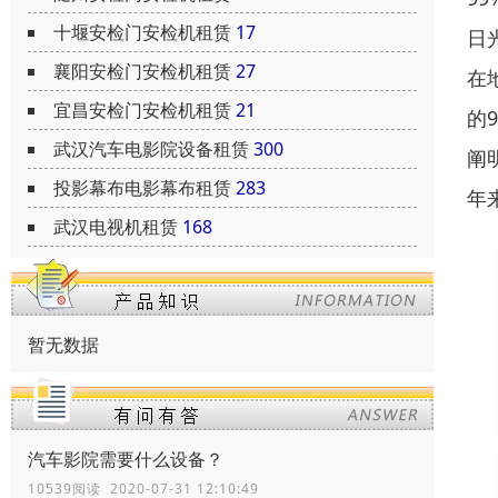
十堰安检门安检机租赁
17
日
襄阳安检门安检机租赁
27
在
宜昌安检门安检机租赁
21
的
武汉汽车电影院设备租赁
300
阐
投影幕布电影幕布租赁
283
年
武汉电视机租赁
168
暂无数据
汽车影院需要什么设备？
10539阅读 2020-07-31 12:10:49