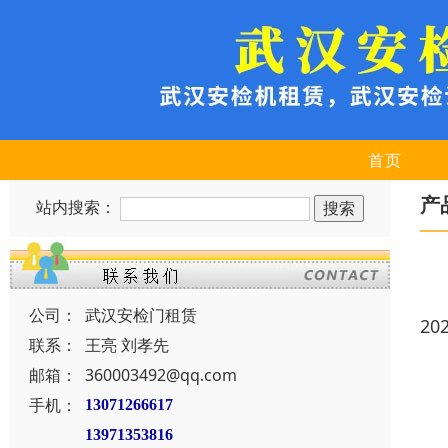
首页
产
站内搜索：
公司：
武汉安检门租赁
20
联系：
王亮 刘孝先
邮箱：
360003492@qq.com
手机：
13071266617
13971353816