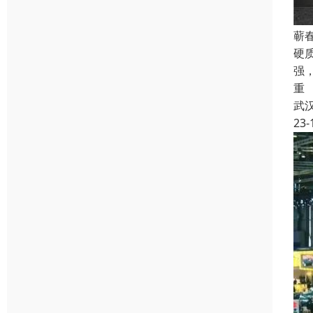
蕲
硬
强
重
武
23-