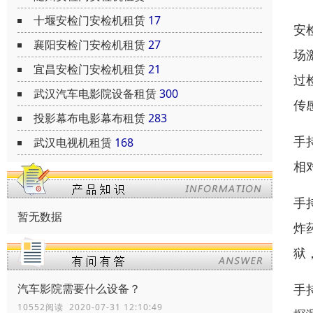
十堰安检门安检机租赁
17
安
襄阳安检门安检机租赁
27
场
宜昌安检门安检机租赁
21
过
武汉汽车电影院设备租赁
300
传
投影幕布电影幕布租赁
283
手
武汉电视机租赁
168
相
手
暂无数据
炸
狱
汽车影院需要什么设备？
手
10552阅读 2020-07-31 12:10:49