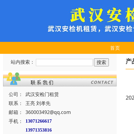
首页
产
站内搜索：
公司：
武汉安检门租赁
20
联系：
王亮 刘孝先
邮箱：
360003492@qq.com
手机：
13071266617
13971353816