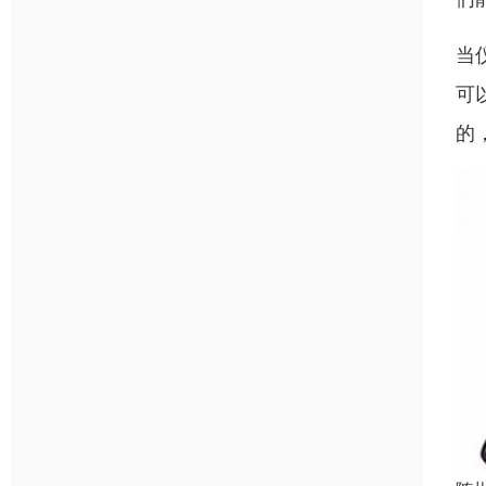
当
可
的，