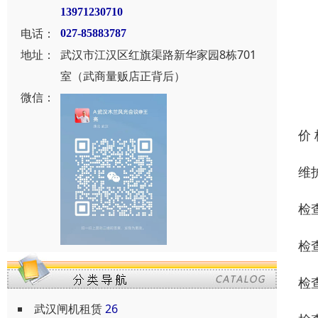
13971230710
电话：
027-85883787
地址：
武汉市江汉区红旗渠路新华家园8栋701
室（武商量贩店正背后）
微信：
价
维
检
检
检
武汉闸机租赁
26