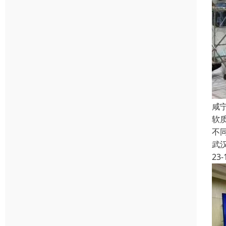
咸宁
软
不
武
23-