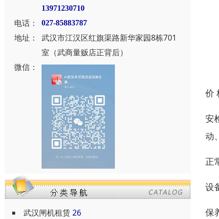
13971230710
电话：
027-85883787
地址：
武汉市江汉区红旗渠路新华家园8栋701
室（武商量贩店正背后）
微信：
价
安
动
正
设
保
武汉闸机租赁
26