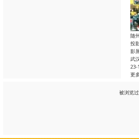
随
投
影
武
23-
更
被浏览过 