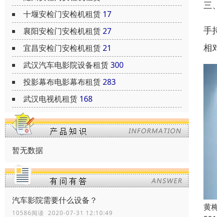
三
十堰安检门安检机租赁
17
手
襄阳安检门安检机租赁
27
相
宜昌安检门安检机租赁
21
武汉汽车电影院设备租赁
300
投影幕布电影幕布租赁
283
武汉电视机租赁
168
暂无数据
汽车影院需要什么设备？
黄
10586阅读 2020-07-31 12:10:49