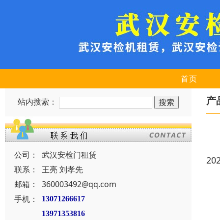
首页
产
站内搜索：
公司：
武汉安检门租赁
20
联系：
王亮 刘孝先
邮箱：
360003492@qq.com
手机：
13071266617
13971353816