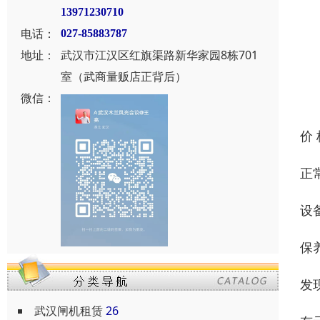
13971230710
电话：
027-85883787
地址：
武汉市江汉区红旗渠路新华家园8栋701
室（武商量贩店正背后）
微信：
价
正
设
保
发
武汉闸机租赁
26