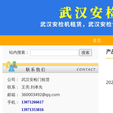
首页
产
站内搜索：
公司：
武汉安检门租赁
20
联系：
王亮 刘孝先
邮箱：
360003492@qq.com
手机：
13071266617
13971353816