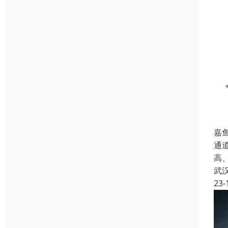
嘉
通道
高
武
23-