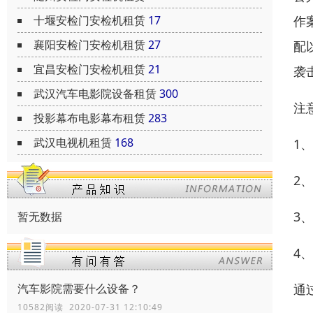
十堰安检门安检机租赁
17
作
襄阳安检门安检机租赁
27
配
宜昌安检门安检机租赁
21
袭
武汉汽车电影院设备租赁
300
注
投影幕布电影幕布租赁
283
武汉电视机租赁
168
1
2
3
暂无数据
4
汽车影院需要什么设备？
通
10582阅读 2020-07-31 12:10:49