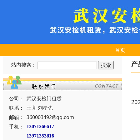
首页
产
站内搜索：
公司：
武汉安检门租赁
20
联系：
王亮 刘孝先
邮箱：
360003492@qq.com
手机：
13071266617
13971353816