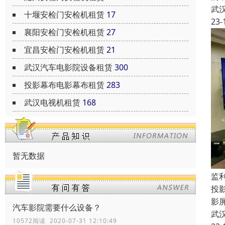
武
十堰安检门安检机租赁
17
23-
襄阳安检门安检机租赁
27
宜昌安检门安检机租赁
21
武汉汽车电影院设备租赁
300
投影幕布电影幕布租赁
283
武汉电视机租赁
168
暂无数据
监
投
影
汽车影院需要什么设备？
武
10572阅读 2020-07-31 12:10:49