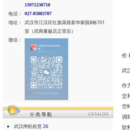
13971230710
电话：
027-85883787
地址：
武汉市江汉区红旗渠路新华家园8栋701
室（武商量贩店正背后）
微信：
价
武
作
交
空
调
武汉闸机租赁
26
饮