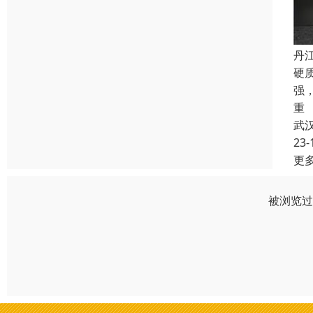
丹
硬
强
重
武
23-
更
被浏览过 