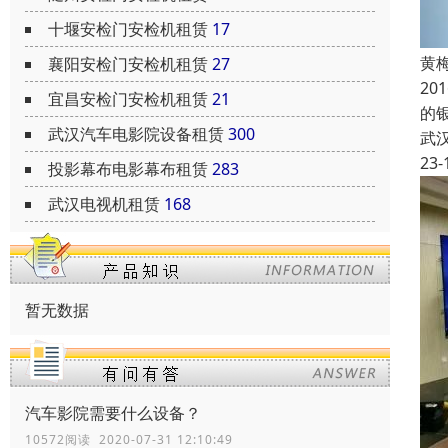
十堰安检门安检机租赁
17
黄
襄阳安检门安检机租赁
27
2
宜昌安检门安检机租赁
21
的
武汉汽车电影院设备租赁
300
武
23-
投影幕布电影幕布租赁
283
武汉电视机租赁
168
暂无数据
汽车影院需要什么设备？
10572阅读 2020-07-31 12:10:49