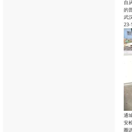
自从
的
武
23-
通
安
圈