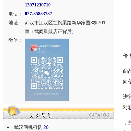
13971230710
电话：
027-85883787
地址：
武汉市江汉区红旗渠路新华家园8栋701
室（武商量贩店正背后）
微信：
价
商
向
进
对
，
武汉闸机租赁
26