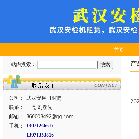
首页
产
站内搜索：
公司：
武汉安检门租赁
20
联系：
王亮 刘孝先
邮箱：
360003492@qq.com
手机：
13071266617
13971353816