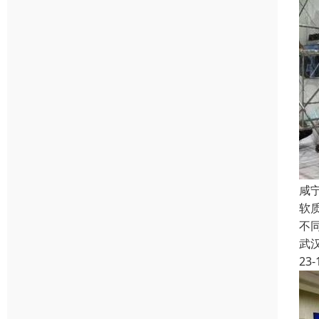
咸宁
软
不
武
23-