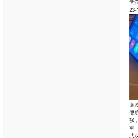
武
23-
麻
硬
强
重
武