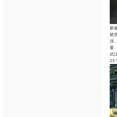
蕲
硬
强
重
武
23-