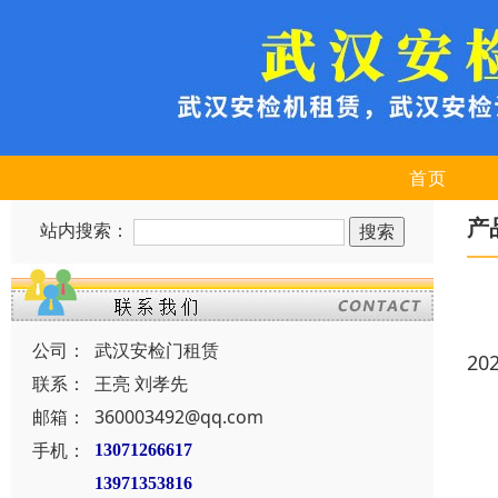
首页
产
站内搜索：
公司：
武汉安检门租赁
20
联系：
王亮 刘孝先
邮箱：
360003492@qq.com
手机：
13071266617
13971353816