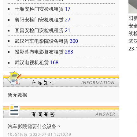
十堰安检门安检机租赁
17
阳
襄阳安检门安检机租赁
27
安
宜昌安检门安检机租赁
21
线
武汉汽车电影院设备租赁
300
武
23-
投影幕布电影幕布租赁
283
武汉电视机租赁
168
暂无数据
汽车影院需要什么设备？
10554阅读 2020-07-31 12:10:49