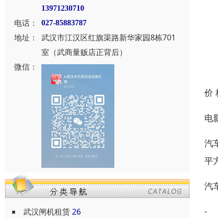
13971230710
电话：
027-85883787
地址：
武汉市江汉区红旗渠路新华家园8栋701
室（武商量贩店正背后）
微信：
价
电
汽
平
汽
-
武汉闸机租赁
26