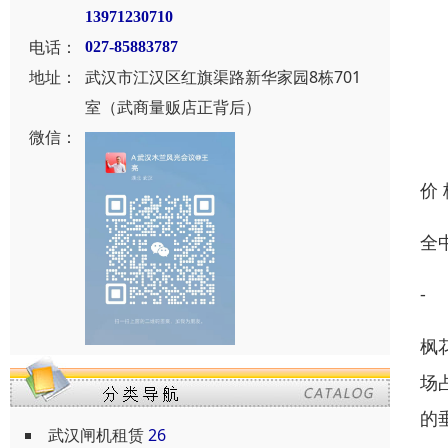
13971230710
电话：
027-85883787
地址：
武汉市江汉区红旗渠路新华家园8栋701
室（武商量贩店正背后）
微信：
价
全
-
枫
场
的
武汉闸机租赁
26