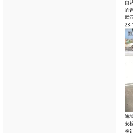
自从
的
武
23-
通
安
圈