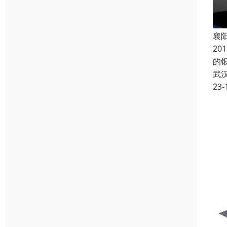
襄阳
2
的
武
23-