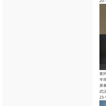
20-
黄
半
屏
武
23-