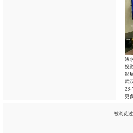
浠
投
影
武
23-
更
被浏览过 