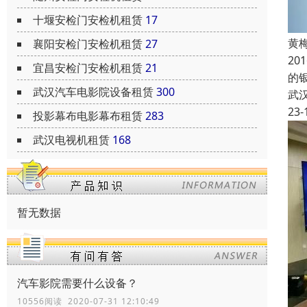
十堰安检门安检机租赁
17
黄
襄阳安检门安检机租赁
27
2
宜昌安检门安检机租赁
21
的
武汉汽车电影院设备租赁
300
武
23-
投影幕布电影幕布租赁
283
武汉电视机租赁
168
暂无数据
汽车影院需要什么设备？
10556阅读 2020-07-31 12:10:49