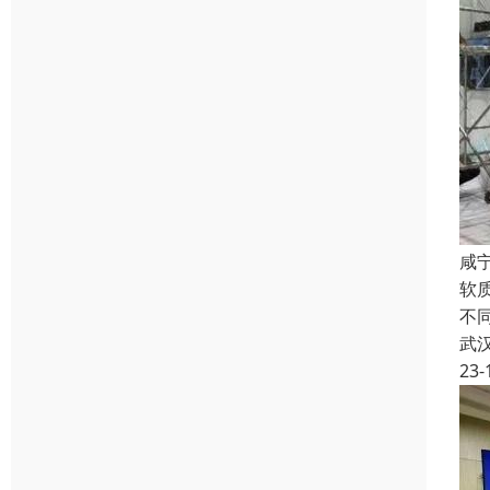
咸宁
软
不
武
23-