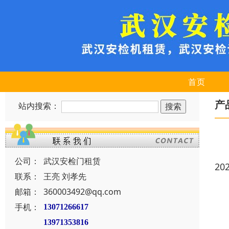
首页
产
站内搜索：
公司：
武汉安检门租赁
20
联系：
王亮 刘孝先
邮箱：
360003492@qq.com
手机：
13071266617
13971353816